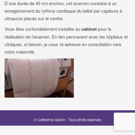
D’une durée de 45 mn environ, cet examen consiste à un
g
enregistrement du rythme cardiaque du bébé par capteurs à
a
ultrasons placés sur le ventre.
t
Vous êtes confortablement installée au
cabinet
pour la
i
o
réalisation de l’examen. En lien permanent avec les hôpitaux et
n
cliniques, si besoin, je vous ré-adresse en consultation vers
votre maternité.
© Catherine Garcin - Tous droits réservés