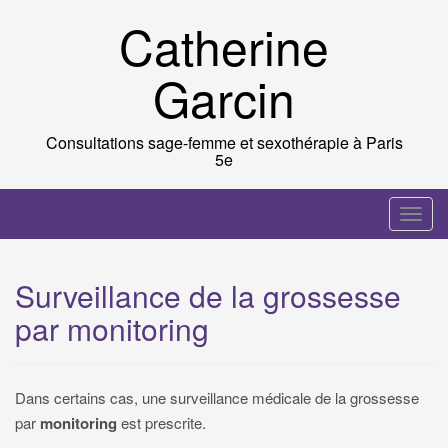
Skip
Catherine
to
content
Garcin
Consultations sage-femme et sexothérapie à Paris
5e
T
o
g
Surveillance de la grossesse
g
par monitoring
l
e
n
a
Dans certains cas, une surveillance médicale de la grossesse
v
par
monitoring
est prescrite.
i