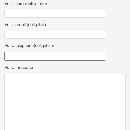
Votre nom (obligatoire)
g
a
t
Votre email (obligatoire)
i
o
n
Votre téléphone(obligatoire)
Votre message