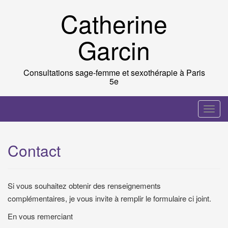
Skip
Catherine
to
content
Garcin
Consultations sage-femme et sexothérapie à Paris
5e
T
o
g
Contact
g
l
e
Si vous souhaitez obtenir des renseignements
n
complémentaires, je vous invite à remplir le formulaire ci joint.
a
v
En vous remerciant
i